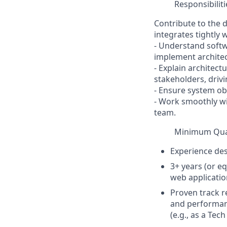
Responsibiliti
Contribute to the 
integrates tightly 
- Understand softw
implement architec
- Explain architect
stakeholders, driv
- Ensure system obs
- Work smoothly wit
team.
Minimum Qual
Experience des
3+ years (or e
web applicati
Proven track r
and performan
(e.g., as a Te