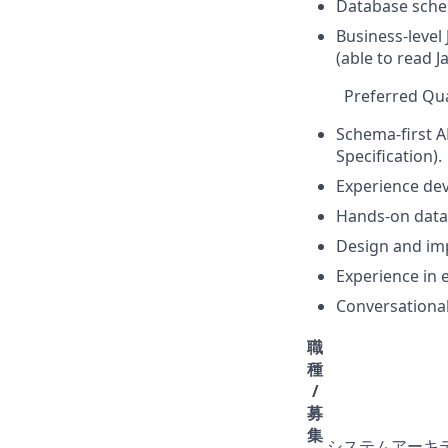
Database sche
Business-level
(able to read J
Preferred Qua
Schema-first A
Specification).
Experience dev
Hands-on data
Design and im
Experience in 
Conversational
職
種
/
募
集
システムアーキテクト