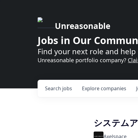
Unreasonable
Jobs in Our Commun
Find your next role and help 
Unreasonable portfolio company?
Cla
Search
jobs
Explore
companies
システムアー
Axelspace