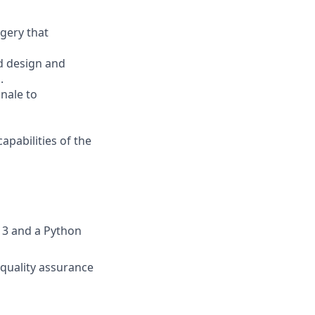
agery that
nd design and
.
onale to
apabilities of the
 3 and a Python
 quality assurance