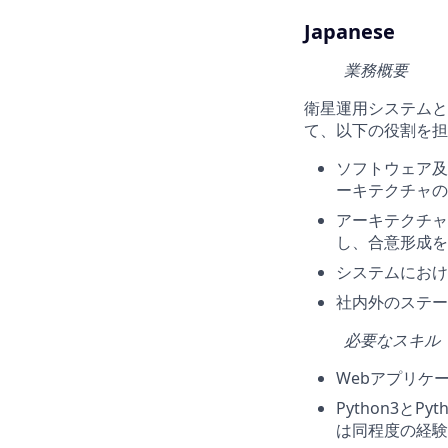
Japanese
業務概要
衛星運用システムと連
て、以下の役割を担
ソフトウェア及
ーキテクチャの
アーキテクチャ
し、合意形成を
システムにおけ
社内外のステー
必要なスキル
Webアプリケ
Python3と
は同程度の経験