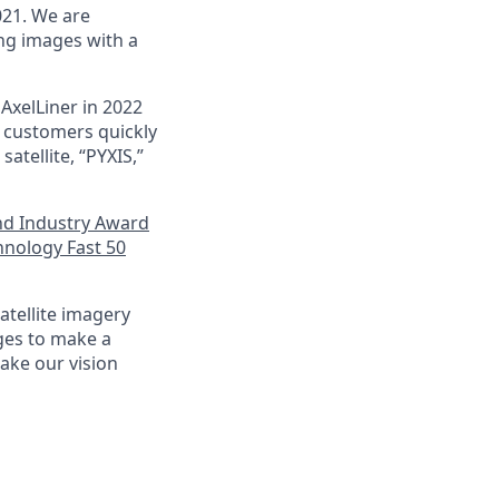
021. We are
ing images with a
AxelLiner in 2022
g customers quickly
atellite, “PYXIS,”
nd Industry Award
hnology Fast 50
atellite imagery
nges to make a
make our vision