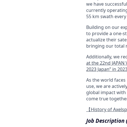
we have successfull
currently operating
55 km swath every 
Building on our exp
to provide a one-s
actualize their sat
bringing our total
Additionally, we r
at the 22nd JAPAN
2023 Japan” in 202
As the world faces 
use, we are activel
global impact with 
come true togethe
【History of Axels
Job Description 