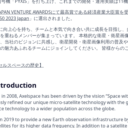
初号機「PYXIS」を打ち上げ、これまでの開発・運用実績は11
JAPAN VENTURE AWARDSにて最高賞である経済産業大臣賞を
50 2023 Japan
」に選出されました。
では、常に向上心を持ち、チームと本気で向き合い共に成長を目指し
を重ねるメンバーが集まっています。 本格的な衛星・衛星画
、当社のビジョンに共感し、衛星開発・衛星画像利用の普及や
の魅力あふれるチームにジョインしてください。 皆様からの
セルスペースの歴史】
troduction
 in 2008, Axelspace has been driven by the vision “Space wi
ly refined our unique micro-satellite technology with the g
e technology to a wider population across the globe.
in 2019 to provide a new Earth observation infrastructure b
lites for its higher data frequency. In addition to a satellit