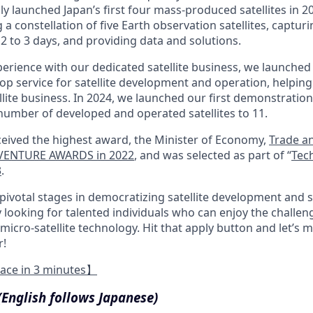
y launched Japan’s first four mass-produced satellites in 2
 a constellation of five Earth observation satellites, captur
2 to 3 days, and providing data and solutions.
erience with our dedicated satellite business, we launched 
top service for satellite development and operation, helpin
ellite business. In 2024, we launched our first demonstration s
 number of developed and operated satellites to 11.
eceived the highest award, the Minister of Economy,
Trade a
 VENTURE AWARDS in 2022
, and was selected as part of “
Tec
3
.
pivotal stages in democratizing satellite development and s
y looking for talented individuals who can enjoy the challe
micro-satellite technology. Hit that apply button and let’s 
r!
pace in 3 minutes】
(English follows Japanese)