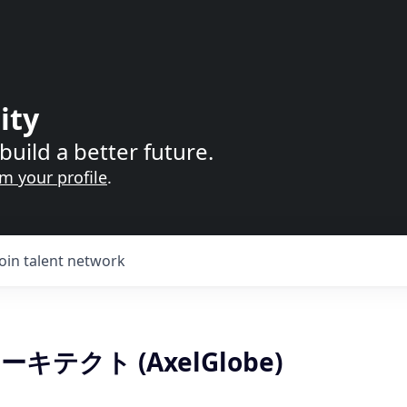
ity
build a better future.
im your profile
.
Join talent network
キテクト (AxelGlobe)