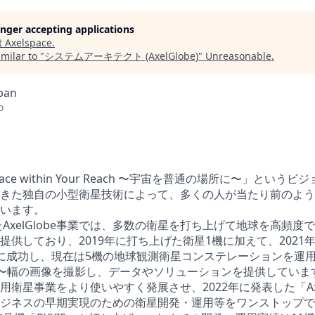
longer accepting applications
t
Axelspace
.
milar to "
システムアーキテクト (AxelGlobe)
"
Unreasonable
.
apan
o
Space within Your Reach 〜宇宙を普通の場所に〜」という
きた独自の小型衛星技術によって、多くの人が当たり前のよう
います。
たAxelGlobe事業では、多数の衛星を打ち上げて地球を高頻
提供しており、2019年に打ち上げた衛星1機に加えて、2021
に成功し、現在は5機の地球観測衛星コンステレーションを運用
m〜幅の画像を撮影し、データやソリューションを提供していま
衛星事業をより使いやすく発展させ、2022年に発表した「Axel
ジネスの早期実現のための衛星開発・運用等をワンストップで