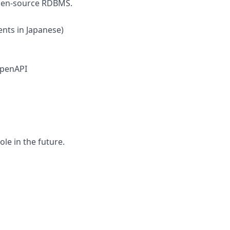
open-source RDBMS.
ents in Japanese)
OpenAPI
le in the future.