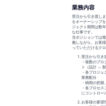
業務内容
受注から引き渡しまで
をオーナーシップを
ジェクト期間は数年
な仕事です。
当ポジションでは複
働しながら、お客様
っていただけるクロ
受注から引き
・複数のプロ
ト（設計 → 製
・各プロジェ
業務配分
・納期の把握
・各プロセス
にコントロー
お客様の要望