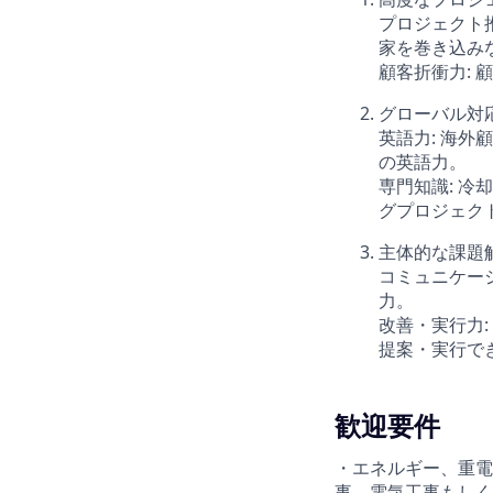
プロジェクト
家を巻き込み
顧客折衝力:
グローバル対
英語力: 海
の英語力。
専門知識: 
グプロジェク
主体的な課題
コミュニケー
力。
改善・実行力
提案・実行で
歓迎要件
・エネルギー、重電
事、電気工事もしく