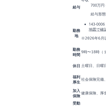
700万円
給与
給与形態
143-0
地図で確
勤務
地
※2026年
勤務
9時〜18時
時間
休日
土曜日、日曜日
福利
社会保険完備
厚生
加入
健康保険、厚
保険
受動