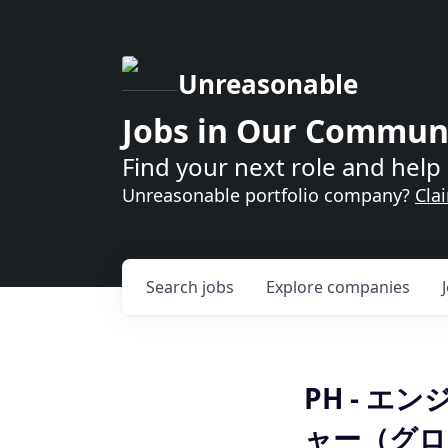
Unreasonable
Jobs in Our Commun
Find your next role and help 
Unreasonable portfolio company?
Cla
Search
jobs
Explore
companies
PH - 
ャー（グロ