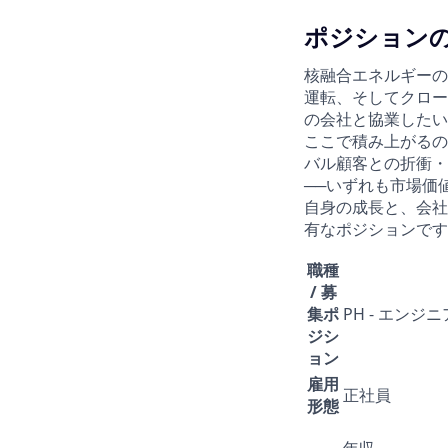
ポジション
核融合エネルギーの
運転、そしてクロー
の会社と協業したい
ここで積み上がるの
バル顧客との折衝・
──いずれも市場価
自身の成長と、会社
有なポジションです
職種
/ 募
集ポ
PH - エン
ジシ
ョン
雇用
正社員
形態
年収