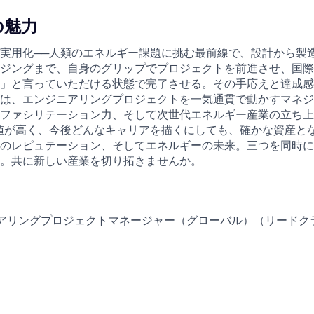
の魅力
実用化──人類のエネルギー課題に挑む最前線で、設計から製
ジングまで、自身のグリップでプロジェクトを前進させ、国際
」と言っていただける状態で完了させる。その手応えと達成感
は、エンジニアリングプロジェクトを一気通貫で動かすマネジ
ファシリテーション力、そして次世代エネルギー産業の立ち上
値が高く、今後どんなキャリアを描くにしても、確かな資産と
のレピュテーション、そしてエネルギーの未来。三つを同時に
。共に新しい産業を切り拓きませんか。
ジニアリングプロジェクトマネージャー（グローバル）（リードク