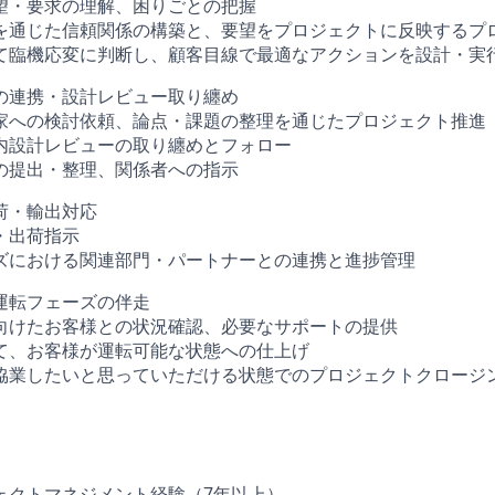
望・要求の理解、困りごとの把握
を通じた信頼関係の構築と、要望をプロジェクトに反映するプ
て臨機応変に判断し、顧客目線で最適なアクションを設計・実
の連携・設計レビュー取り纏め
家への検討依頼、論点・課題の整理を通じたプロジェクト推進
内設計レビューの取り纏めとフォロー
の提出・整理、関係者への指示
荷・輸出対応
・出荷指示
ズにおける関連部門・パートナーとの連携と進捗管理
運転フェーズの伴走
向けたお客様との状況確認、必要なサポートの提供
て、お客様が運転可能な状態への仕上げ
協業したいと思っていただける状態でのプロジェクトクロージ
ェクトマネジメント経験（7年以上）