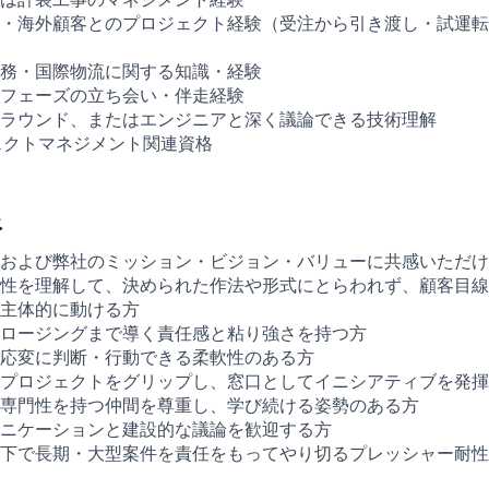
・海外顧客とのプロジェクト経験（受注から引き渡し・試運転
務・国際物流に関する知識・経験
フェーズの立ち会い・伴走経験
ラウンド、またはエンジニアと深く議論できる技術理解
ェクトマネジメント関連資格
像
および弊社のミッション・ビジョン・バリューに共感いただけ
性を理解して、決められた作法や形式にとらわれず、顧客目線
主体的に動ける方
ロージングまで導く責任感と粘り強さを持つ方
応変に判断・行動できる柔軟性のある方
プロジェクトをグリップし、窓口としてイニシアティブを発揮
専門性を持つ仲間を尊重し、学び続ける姿勢のある方
ニケーションと建設的な議論を歓迎する方
下で長期・大型案件を責任をもってやり切るプレッシャー耐性