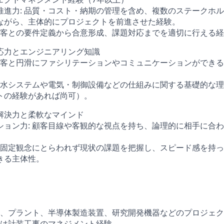
推進力: 品質・コスト・納期の管理を含め、複数のステークホ
ながら、主体的にプロジェクトを前進させた経験。
 顧客との要件定義から合意形成、課題対応までを適切に行える
応力とエンジニアリング知識
外顧客と円滑にファシリテーションやコミュニケーションができ
冷却水システムや電気・制御設備などの仕組みに関する基礎的な
トの経験があれば尚可）。
解決力と柔軟なマインド
ション力: 顧客目線や客観的な視点を持ち、論理的に相手に合
: 固定観念にとらわれず現状の課題を把握し、スピード感を持
きる主体性。
、プラント、半導体製造装置、研究開発機器などのプロジェク
は計装工事のマネジメント経験