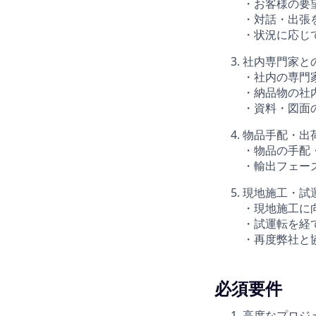
・お客様の要
・対話・出張
・状況に応じ
社内専門家と
・社内の専門
・納品物の社
・資料・図面
物品手配・出
・物品の手配
・輸出フェー
現地施工・試
・現地施工に
・試運転を経
・再度弊社と
必須要件
高度なプロジ