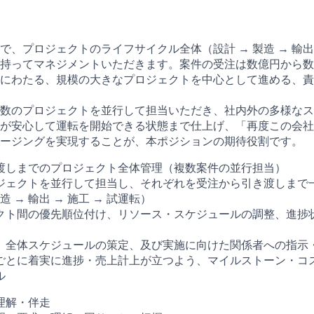
、プロジェクトのライフサイクル全体（設計 → 製造 → 輸出 
持ってマネジメントいただきます。案件の受注は数億円から数
にわたる、規模の大きなプロジェクトを中心として進める、責
数のプロジェクトを並行して担当いただき、社内外の多様なス
が安心して運転を開始できる状態まで仕上げ、「再度この会社
ージングを実現することが、本ポジションの期待役割です。
渡しまでのプロジェクト全体管理（複数案件の並行担当）
ジェクトを並行して担当し、それぞれを受注から引き渡しまで
造 → 輸出 → 施工 → 試運転）
クト間の優先順位付け、リソース・スケジュールの調整、進捗
、全体スケジュールの策定、及び実施に向けた関係者への指示
ごとに着実に進捗・売上計上が立つよう、マイルストーン・コ
ル
理解・伴走