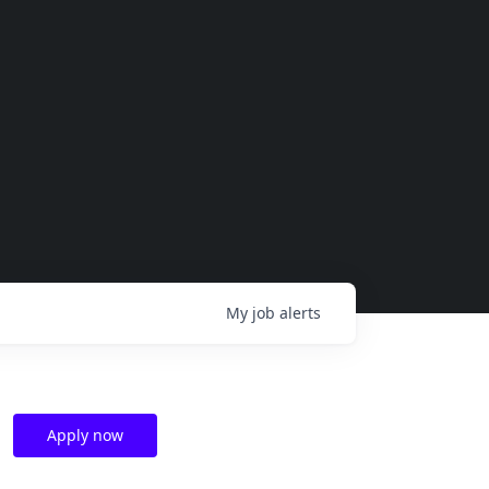
My
job
alerts
Apply now