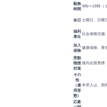
勤務
9時〜18時
時間
休日
土曜日、日曜日
福利
社会保険完備
厚生
加入
健康保険、厚
保険
受動
喫煙
屋内全面禁煙
対策
その
他
（雇
本求人は、契
用形
態）
応募
に関