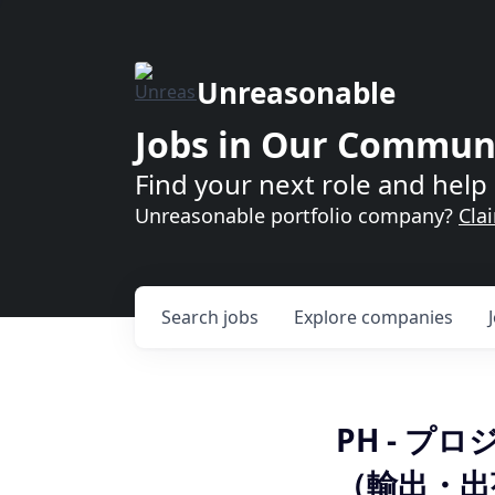
Unreasonable
Jobs in Our Commun
Find your next role and help 
Unreasonable portfolio company?
Cla
Search
jobs
Explore
companies
PH - 
（輸出・出