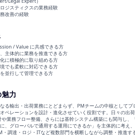
t/Legal Expert）
ロジスティクスの業務経験
務改善の経験
像
ission / Value に共感できる方
、主体的に業務を推進できる方
化に積極的に取り組める方
境でも柔軟に対応できる方
を並行して管理できる方
の魅力
なる輸出・出荷業務にとどまらず、PMチームの中核としてプ
オペレーションを設計・進化させていく役割です。日々の出荷
計や業務フロー整備、さらには基幹システム構築にも関与し、
に、グローバルで通用する運用にできるか」を主体的に考え、
M・調達・ロジ・ITなど複数部門を横断しながら調整・推進す