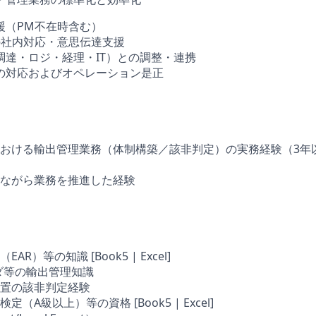
援（PM不在時含む）
の社内対応・意思伝達支援
調達・ロジ・経理・IT）との調整・連携
の対応およびオペレーション是正
おける輸出管理業務（体制構築／該非判定）の実務経験（3年
ながら業務を推進した経験
R）等の知識 [Book5 | Excel]
ダ等の輸出管理知識
置の該非判定経験
（A級以上）等の資格 [Book5 | Excel]