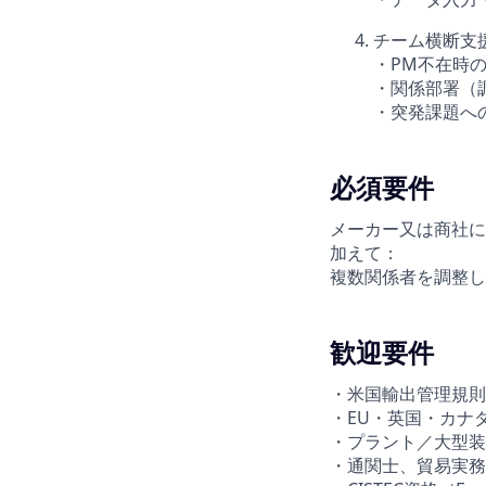
チーム横断支
・PM不在時
・関係部署（
・突発課題へ
必須要件
メーカー又は商社に
加えて：
複数関係者を調整し
歓迎要件
・米国輸出管理規則（EA
・EU・英国・カナ
・プラント／大型装
・通関士、貿易実務検定