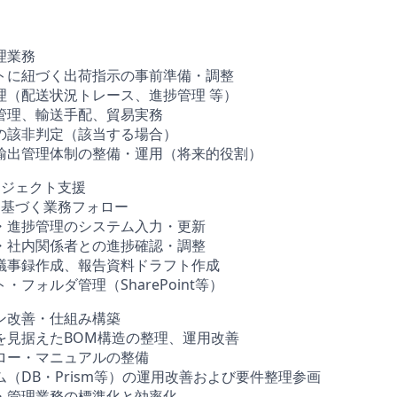
理業務
トに紐づく出荷指示の事前準備・調整
理（配送状況トレース、進捗管理 等）
管理、輸送手配、貿易実務
の該非判定（該当する場合）
輸出管理体制の整備・運用（将来的役割）
ロジェクト支援
に基づく業務フォロー
・進捗管理のシステム入力・更新
・社内関係者との進捗確認・調整
議事録作成、報告資料ドラフト作成
・フォルダ管理（SharePoint等）
ン改善・仕組み構築
を見据えたBOM構造の整理、運用改善
ロー・マニュアルの整備
（DB・Prism等）の運用改善および要件整理参画
・管理業務の標準化と効率化