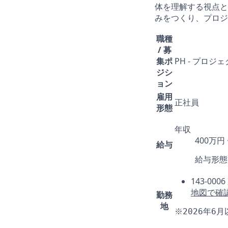
体を理解する視点と
みをつくり、プロジ
職種
/ 募
集ポ
PH - プロ
ジシ
ョン
雇用
正社員
形態
年収
400万円
給与
給与形態
143-0
地図で確
勤務
地
※2026年