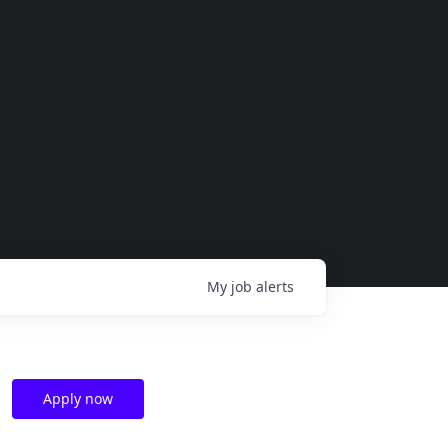
My
job
alerts
Apply now