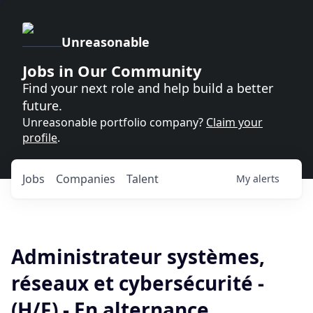
Unreasonable
Jobs in Our Community
Find your next role and help build a better
future.
Unreasonable portfolio company?
Claim your
profile
.
Jobs
Companies
Talent
My
alerts
Administrateur systèmes,
réseaux et cybersécurité -
(H/F) - En alternance