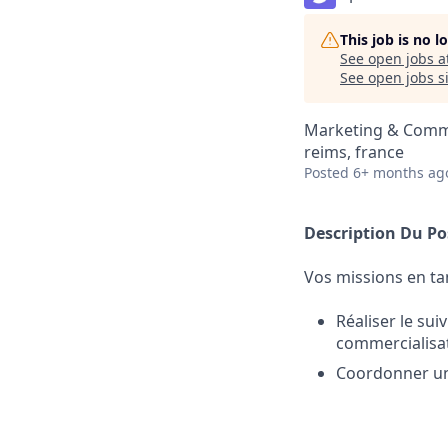
This job is no 
See open jobs a
See open jobs si
Marketing & Comm
reims, france
Posted
6+ months ag
Description Du Po
Vos missions en ta
Réaliser le su
commercialisat
Coordonner u