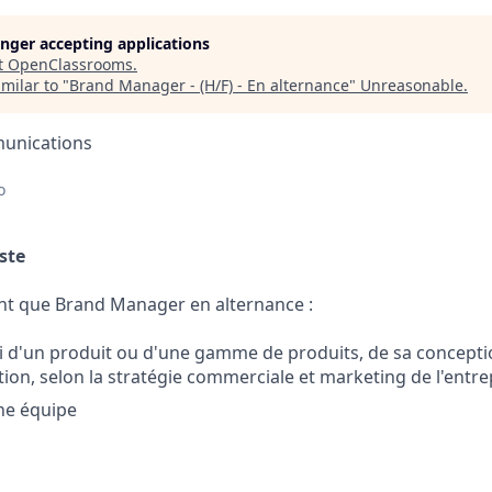
longer accepting applications
t
OpenClassrooms
.
milar to "
Brand Manager - (H/F) - En alternance
"
Unreasonable
.
unications
o
ste
nt que Brand Manager en alternance :
ivi d'un produit ou d'une gamme de produits, de sa concepti
ion, selon la stratégie commerciale et marketing de l'entre
ne équipe