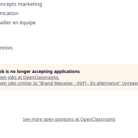
concepts marketing
ication
ailler en équipe
ntion.
job is no longer accepting applications
pen jobs at
OpenClassrooms
.
en jobs similar to "
Brand Manager - (H/F) - En alternance
"
Unreas
See more open positions at
OpenClassrooms