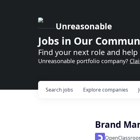
Unreasonable
Jobs in Our Commun
Find your next role and help 
Unreasonable portfolio company?
Cla
Search
jobs
Explore
companies
Brand Mana
OpenClassro