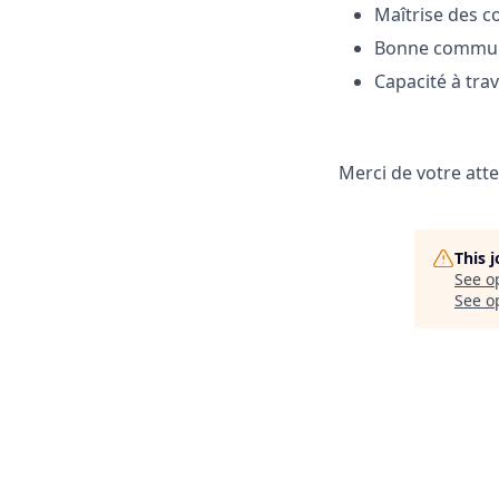
Maîtrise des 
Bonne commun
Capacité à trav
Merci de votre atte
This 
See o
See op