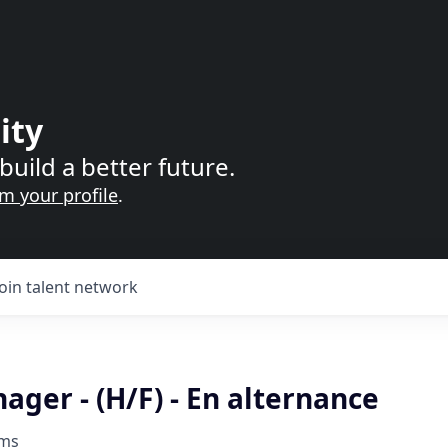
ity
build a better future.
im your profile
.
Join talent network
ger - (H/F) - En alternance
oms