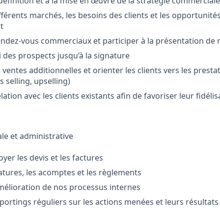
 définition et à la mise en œuvre de la stratégie commerciale
fférents marchés, les besoins des clients et les opportunité
t
endez-vous commerciaux et participer à la présentation de 
i des prospects jusqu’à la signature
ventes additionnelles et orienter les clients vers les prestat
 selling, upselling)
lation avec les clients existants afin de favoriser leur fidélis
e et administrative
yer les devis et les factures
natures, les acomptes et les règlements
’amélioration de nos processus internes
portings réguliers sur les actions menées et leurs résultats