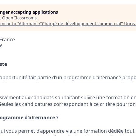
longer accepting applications
t
OpenClassrooms
.
milar to "
Alternant CChargé de développement commercial
"
Unre
 France
26
ste
opportunité fait partie d’un programme d'alternance prop
lusivement aux candidats souhaitant suivre une formation e
ules les candidatures correspondant à ce critère pourront
rogramme d'alternance ?
qui vous permet d’apprendre via une formation dédiée tout e