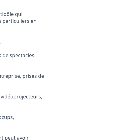
ipôle qui
s particuliers en
.
s de spectacles,
treprise, prises de
 (vidéoprojecteurs,
cocups,
nt peut avoir