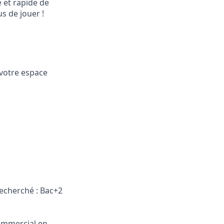
 et rapide de
us de jouer !
 votre espace
recherché : Bac+2
ommercial en