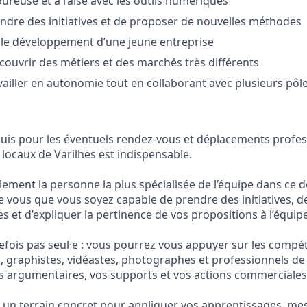
ureuse et à l’aise avec les outils numériques
ndre des initiatives et de proposer de nouvelles méthodes
 le développement d’une jeune entreprise
couvrir des métiers et des marchés très différents
vailler en autonomie tout en collaborant avec plusieurs pôl
quis pour les éventuels rendez-vous et déplacements profes
locaux de Varilhes est indispensable.
ement la personne la plus spécialisée de l’équipe dans ce
 vous que vous soyez capable de prendre des initiatives, de
 et d’expliquer la pertinence de vos propositions à l’équipe
efois pas seul·e : vous pourrez vous appuyer sur les compé
graphistes, vidéastes, photographes et professionnels de 
s argumentaires, vos supports et vos actions commerciales
 un terrain concret pour appliquer vos apprentissages, mes