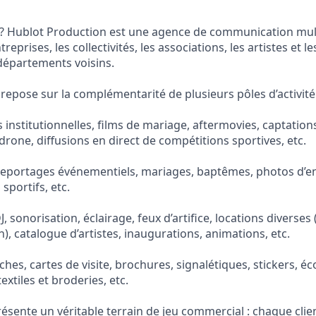
 Hublot Production est une agence de communication mult
prises, les collectivités, les associations, les artistes et le
 départements voisins.
 repose sur la complémentarité de plusieurs pôles d’activité
és institutionnelles, films de mariage, aftermovies, captation
drone, diffusions en direct de compétitions sportives, etc.
reportages événementiels, mariages, baptêmes, photos d’en
sportifs, etc.
, sonorisation, éclairage, feux d’artifice, locations diverses
, catalogue d’artistes, inaugurations, animations, etc.
affiches, cartes de visite, brochures, signalétiques, stickers, é
extiles et broderies, etc.
résente un véritable terrain de jeu commercial : chaque clie