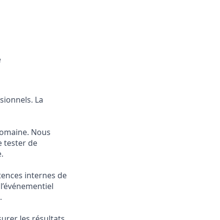
e
sionnels. La
 domaine. Nous
 tester de
.
tences internes de
l’événementiel
.
urer les résultats