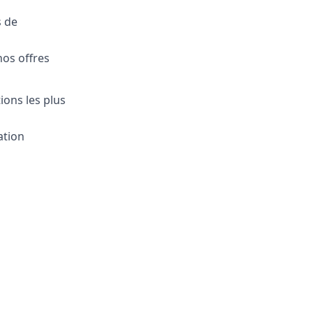
s de
nos offres
ions les plus
ation