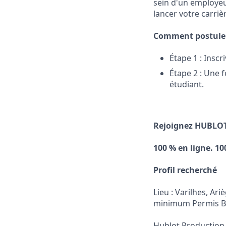
sein d'un employeu
lancer votre carrièr
Comment postuler 
Étape 1 : Insc
Étape 2 : Une f
étudiant.
Rejoignez HUBLOT
100 % en ligne. 10
Profil recherché
Lieu : Varilhes, Ar
minimum Permis B
Hublot Production