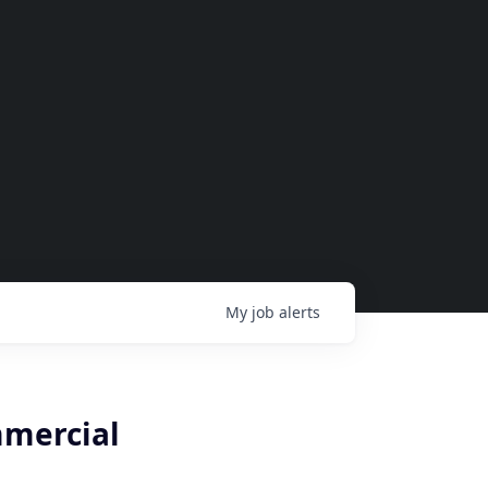
My
job
alerts
mmercial