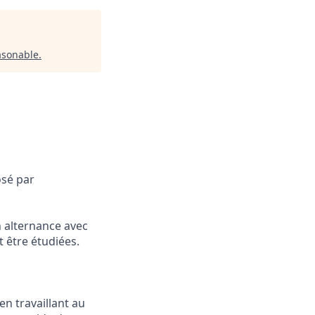
asonable
.
osé par
n alternance avec
 être étudiées.
n travaillant au