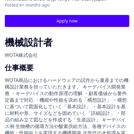
Posted
6+ months ago
Apply now
機械設計者
WOTA株式会社
仕事概要
WOTA商品におけるハードウェアの試作から量産までの機
構設計業務を担っていただきます。 キーデバイス開発業
務 ・キーデバイスの動作原理の理解 ・顧客価値から要件
定義まで対応 ・機能や性能を決める「構想設計」 ・構想
に基づいて図面化していく「基本設計」 ・基本設計を基
に材料や形、サイズなどを固めていく「詳細設計」 ・部
品の組み立て図などを作成する「生産設計」 キーデバイ
ス例 生物槽の循環方法や酸素供給方法、各種デバイスの
機能・性能向上を実現する機構開発 次世代の水処理を実