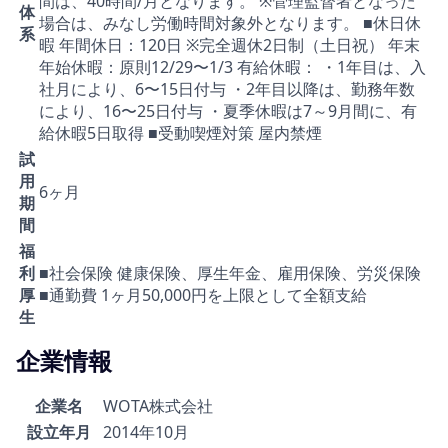
間は、40時間/月となります。 ※管理監督者となった
体
場合は、みなし労働時間対象外となります。 ■休日休
系
暇 年間休日：120日 ※完全週休2日制（土日祝） 年末
年始休暇：原則12/29〜1/3 有給休暇： ・1年目は、入
社月により、6〜15日付与 ・2年目以降は、勤務年数
により、16〜25日付与 ・夏季休暇は7～9月間に、有
給休暇5日取得 ■受動喫煙対策 屋内禁煙
試
用
6ヶ月
期
間
福
利
■社会保険 健康保険、厚生年金、雇用保険、労災保険
厚
■通勤費 1ヶ月50,000円を上限として全額支給
生
企業情報
企業名
WOTA株式会社
設立年月
2014年10月