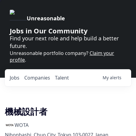
Unreasonable
Jobs in Our Community
Find your next role and help build a better
future.
Unreasonable portfolio company?
Claim your
profile
.
Jobs
Companies
Talent
My
alerts
機械設計者
WOTA
Nihonbashi, Chuo City, Tokyo 103-0027, Japan