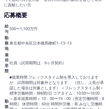
に貢献したい方
応募概要
給
500〜1,100万円
与
勤
務
東京都中央区日本橋馬喰町1−13−13
地
雇
用
社員（試用期間は、6ヶ月契約）
形
態
■就業時間 フレックスタイム制を導入しております
が、試用期間は対象外となります。 （但し、上長が承
認した場合は対象とします） ＜フレックスタイム制＞
標準労働時間：8時間/日 コアタイム：10:00〜16:00
＜基本就業時間＞ 10：00〜19：00（所定労働時間：8
勤
時間） 休憩時間：60分 時間外労働：有 みなし労働時
務